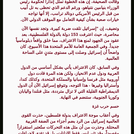
وقالت الصحيفة، إن هذه الخطوة تمثل إنذاراً لحكومة رئيس
الوزراء بنيامين نتنياهو، ورغم الدعم الذي تحظى به تل أبيب
من قبل الرئيس الأمريكي دونالد ترامب، إلا أنها تواجه
خيارات صعبة بشأن كيفية التعامل مع الموقف الدولي الآن.
وتضيف، إن "إسرائيل تلقت ضربة كبيرة، وتجد نفسها الآن
محاصرة، حيث اعترفت 153 دولة بالدولة الفلسطينية، بعد
عقود من الجهود لمنع هذا الاعتراف، مما خلق واقعاً دبلوماسياً
جديداً. وفي الجمعية العامة للأمم المتحدة هذا الأسبوع، كان
واضحاً أن إسرائيل وصلت إلى مستوى متدنٍ على الساحة
العالمية.
وفي السابق، كان الاعتراف يأتي بشكل أساسي من الدول
العربية ودول عدم الانحياز، ولكن هذه المرة قادت دول
أوروبية مثل فرنسا وإسبانيا والمملكة المتحدة، وكذلك كندا،
وأستراليا وغيرها - هذا التوجه، وتتوقع إسرائيل الآن أن الدول
الديمقراطية القليلة التي لا تزال مترددة، مثل فنلندا واليابان
وكوريا الجنوبية، ستنضم في النهاية.
حسم حرب غزة
وفي أعقاب موجة الاعتراف بدولة فلسطين، حذرت القوى
العالمية إسرائيل من الرد بضم أجزاء من الضفة الغربية
المحتلة. وحذرت من أن مثل هذه التحركات ستُعتبر استفزازاً
مقصوداً، وقد تثير ليس فقط الإدانات، بل قد تؤدي لإجراءات