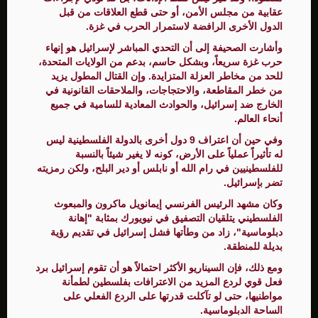
عقابية من مجلس الأمن، أو حتى قطع العلاقات من قبل
الدول الأخرى الرافضة لاستمرار الحرب في غزة.
وأشارت الصحيفة إلى أن التحدي المباشر لإسرائيل هو إنهاء
حرب غزة سريعاً، وبشكل حاسم، بدعم من الولايات المتحدة،
للحد من مخاطر العزلة المتزايدة. وإن القتال المطول يزيد
من خطر المقاطعة، والاحتجاجات، والملاحقات القانونية في
الخارج ضد إسرائيل، والحوادث المعادية للسامية في جميع
أنحاء العالم.
وفي حين أن اعتراف 9 دول أخرى بالدولة الفلسطينية ليس
له تأثيراً عملياً على الأرض، كونه لا يغير شيئاً بالنسبة
للفلسطينيين في رام الله أو نابلس أو دير البلح، ولكن رمزيته
تضر بإسرائيل.
وكان مشهد الرئيس الفرنسي إيمانويل ماكرون والمبعوث
الفلسطيني يتلقيان التصفيق في نيويورك بمثابة "إهانة
دبلوماسية"، زاد من وطأتها فشل إسرائيل في تقديم رؤية
بديلة للمنطقة.
ومع ذلك، فإن السيناريو الأكثر احتمالاً هو أن تقوم إسرائيل برد
فعل قوي لردع المزيد من الاعترافات بفلسطين لطمأنة
مواطنيها، حتى لو تآكلت قدرتها على الردع الفعلي على
الساحة الدبلوماسية.