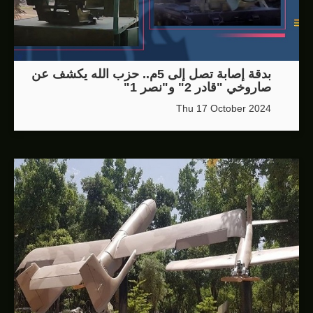
بدقة إصابة تصل إلى 5م.. حزب الله يكشف عن
صاروخي "قادر 2" و"نصر 1"
Thu 17 October 2024