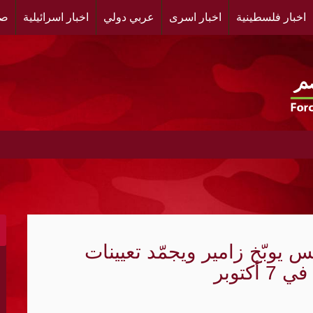
اخبار فلسطينية
اخبار اسرى
عربي دولي
اخبار اسرائيلية
صح
يبة وثيقة بصرية مشهدية وقف لها الجهمور وصفق كثيرا
فلسطينية ندى من أجل مجتمع أكثر وعياً،، «ندى» تنظم ندوة ص
رجاناً تكريمياً لطلاب الشهادات الرسمية في مخيم البص جنوب 
س يوبّخ زامير ويجمّد تعيينات
ى مخيم قلنديا لليوم الثاني ، محاولة لاستنساخ نموذج التطهي
توبر
نة القدس