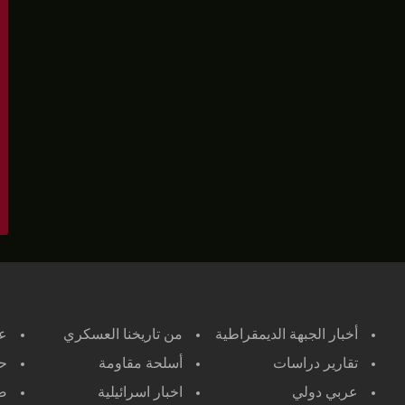
أخبار الجبهة الديمقراطية
من تاريخنا العسكري
ع
تقارير دراسات
أسلحة مقاومة
حر
عربي دولي
اخبار اسرائيلية
صح