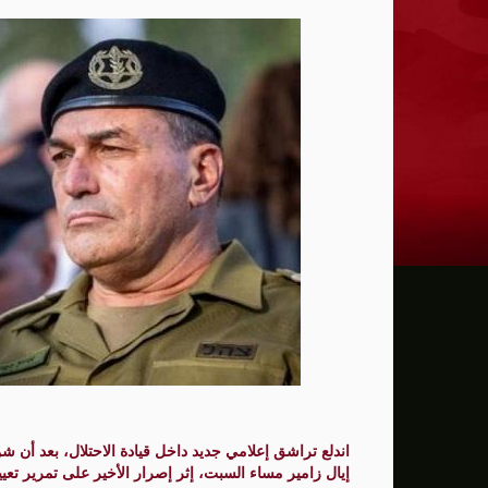
ترامب: يحذر من سيطرة الديمقراطيين على 
حماية الصحافيين تكرّم الصحافية كريستينا
فانس يؤكد وجود اختلافات في الرأي مع نتنيا
إيران تهدد بمهاجمة دول الخليج إذا تعرضت 
ن.تايمز: مشرعون أمريكيون يسعون لشراكة
الدفاع الروسية: ضربنا سفينتين محملتين ب
الـFBI فتح تحقيقا لمعرفة ما إذا كان ترامب "عميلا روسيا" بعد إقالته جيمس كومي
التماس للسماح لطبيب مستقل بفحص حسام 
الرئيس الإيراني: التواصل مع خامنئي "صعب لل
جيش الاحتلال يعلن مقتل جنديين وإصابة 4 جنوب لبنان
"وول ستريت" ترتفع بدعم آمال التهدئة في 
اندلع تراشق إعلامي جديد داخل قيادة الاحتلال، بعد أن ش
إيال زامير مساء السبت، إثر إصرار الأخير على تمرير تع