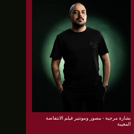
بشارة مرجية - مصور ومونتير فيلم الانتفاضة
المغيبة