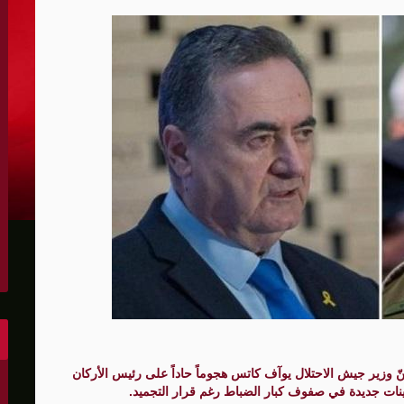
الكونغرس..ويرغب في اتفاق مع إيران
 عاصي التي أصيبت بقصف إسرائيلي
هو..,المفاوضات مع إيران "معقدة"
لهجمات أمريكية جديدة
 عسكرية مع إسرائيل
شحنات عسكرية قبالة سواحل أوديسا
أبو صفية
غاية" حاليا
الشرق الأوسط
نّ وزير جيش الاحتلال يوآف كاتس هجوماً حاداً على رئيس الأركان
يينات جديدة في صفوف كبار الضباط رغم قرار التجميد.