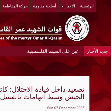
الرئيسية
الاخبار
أسلحة مقاومة
حركة المقاطعة
عين على السينما الفلسطينية
عين على السينما الفلسطينية الانتفاضة المغ
#مخيم خان الشيح #النسائية الديمقراطية ال
الحي.
"أشد" ومنظمة الجيل الجديد "مجد" ينظمان مه
تصعيد داخل قيادة الاحتلال: كات
«الديمقراطية»: عدوان الإحتلال المتواصل عل
الجيش وسط اتهامات بالفشل في 7 أك
الواقع الجغرافي والديمغرافي في محيط مدي
Sun 07 December 2025