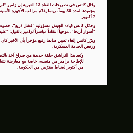
سنتكوم: إعادة توجيه 48 سفينة تجارية ضمن حصار إيران
وقال كاتس في تصريحات للقناة 
بتجميدها لمدة 30 يوماً، ريثما يقدّم مراقب الأ
زامير: أضعفنا حماس بشكل كبير وغيّرنا الوضع 
7 أكتوبر.
الوفد الأمريكي يطلب تعليق المفاوضات الثلا
“أسوار أريحا”، موجهاً انتقاداً مباشراً لزامير بالقول:
بشارة مرجية - مصور ومونتير فيلم الانتفاضة 
وبرّر كاتس إلغاء تعيين ضابط رفيع مؤخراً بأن الأخير كان
ورفض الخدمة العسكرية.
ويُعد هذا التراشق حلقة جديدة من صراع آخذ بالتص
للإطاحة بزامير من منصبه، خاصة مع معارضة نتن
من أكتوبر لضباط مقرّبين من الحكومة.