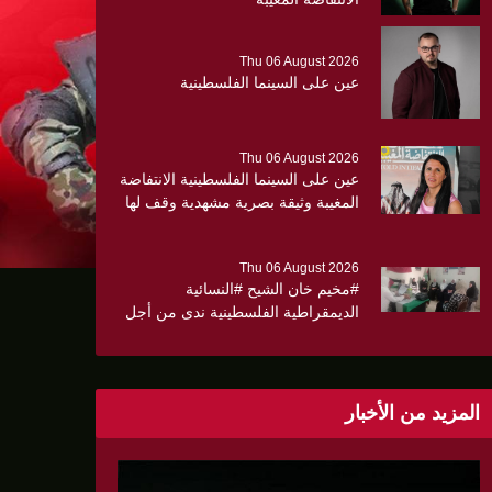
Thu 06 August 2026
عين على السينما الفلسطينية
Thu 06 August 2026
عين على السينما الفلسطينية الانتفاضة
المغيبة وثيقة بصرية مشهدية وقف لها
الجهمور وصفق كثيرا
Thu 06 August 2026
#مخيم خان الشيح #النسائية
الديمقراطية الفلسطينية ندى من أجل
مجتمع أكثر وعياً،، «ندى» تنظم ندوة
صحية عن ألتهاب الكبد وتوزّع
بروشورات توعوية على سيدات الحي.
المزيد من الأخبار