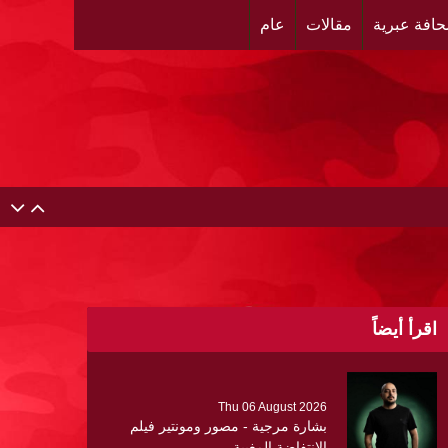
افة عبرية
مقالات
عام
حية عن ألتهاب الكبد وتوزّع بروشورات توعوية على سيدات
اقرأ أيضاً
لبنان
ر العرقي والتهجير في مخيمات شمال الضفة ، وإعادة تشكيل
Thu 06 August 2026
بشارة مرجية - مصور ومونتير فيلم
الانتفاضة المغيبة