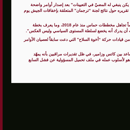
13 العبرية إن زامير “لم يكن ينبغي له المضيّ في التعيينات” بعد إصدار أوامر واضحة
جهزة الأمنية تقريره حول نتائج لجنة “ترجمان” المتعلقة بإخفاقات الجيش يوم
الأمنيّ وعملياتنا الاستباقية مستمرة
ثية لإجراء مشاورات خاصة
وحمّل كاتس قيادة الجيش مسؤولية “فشل ذريع”، خصوصاً تجاهل مخططات حماس منذ عام 2018، وما يعرف بخطة
 “عليه أن يدرك أنه يخضع لسلطة المستوى السياسي وليس العكس”.
المغيبة
 من قيادات حركة “أخوة السلاح” التي دعت سابقاً لعصيان الأوامر
اعد بين كاتس وزامير، في ظل تقديرات مراقبين بأنه يمهّد
ياهو لأسلوب عمله في ملف تحميل المسؤولية عن فشل السابع