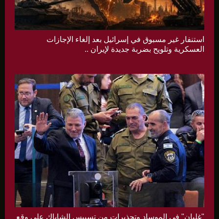
استنفار غير مسبوق في إسرائيل بعد إلغاء الإجازات
العسكرية وتلويح بضربة جديدة لإيران ..
"غليان" في الموساد وتحذيرات من تسييس الشاباك على وقع