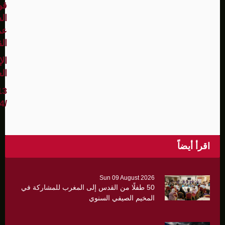
قو
ال
عم
ال
الإ
ال
13
/11/2024
اقرأ أيضاً
Sun 09 August 2026
50 طفلًا من القدس إلى المغرب للمشاركة في
المخيم الصيفي السنوي