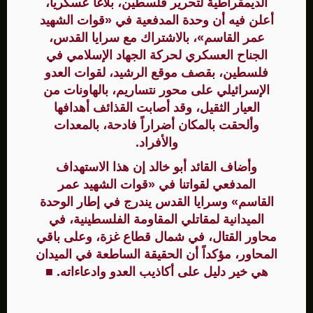
الديمقراطية لتحرير فلسطين، بلاغاً عسكرياً،
أعلن فيه أن وحدة المدفعية في «قوات الشهيد
عمر القاسم»، بالاشتراك مع سرايا القدس،
الجناح العسكري لحركة الجهاد الإسلامي في
فلسطين، بقصف موقع الرشيد، لقوات العدو
الإسرائيلي على محور نتساريم، بالهاونات من
العيار الثقيل، وقد أصابت القذائف أهدافها
وألحقت بالمكان أضراراً فادحة، بالمعدات
والأفراد.
وأضاف القائد أبو خالد إن هذا الاستهداف
المدفعي لقواتنا في «قوات الشهيد عمر
القاسم» وسرايا القدس يندرج في إطار الوحدة
الميدانية لمقاتلي المقاومة الفلسطينية، في
محاور القتال، في شمال قطاع غزة، وعلى باقي
المحاور، مؤكداً أن الحقيقة الساطعة في الميدان
هي خير دليل على أكاذيب العدو وادعاءاته. ■