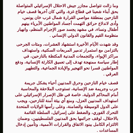
وما زالت تتواصل مجازر جيش الاحتلال الإسرائيلي المتواصلة
بحق أبناء شعبنا في قطاع غزة، والتي كان آخرها قصف خيام
النازحين بمنطقة مواصي القرارة شمال غرب خان يونس،
وأدى لاندلاع حرائق التهمت أجساد المواطنين الأبرياء بينهم
أطفال ونساء، في مشهد يجسد صور الإجرام المنظم، وانهيار
منظومة القيم والقانون الدولي الإنساني .
وقد شهدت الأيام الأخيرة استشهاد العشرات، ومئات الجرحى
بالتزامن مع استمرار تدمير المربعات السكنية، واستهداف
مراكز الإيواء، والتجمعات المدنية المكتظة بالنازحين، في
إطار سياسة ممنهجة تهدف إلى تعميق الكارثة الإنسانية، ودفع
المواطنين قسرا نحو التهجير والإبادة الجماعية، والتطهير
العرقي .
قصف خيام النازحين وحرق المدنيين أحياء يشكل جريمة
حرب وجريمة ضد الإنسانية، تستوجب الملاحقة والمحاسبة
أمام المحاكم الدولية، خاصة في ظل الإصرار الإسرائيلي على
استهداف المدنيين العزل، ومنع أي بيئة آمنة للنازحين، ويجب
على الدول الوسيطة والضامنة، وعلى رأسها الولايات المتحدة
التحرك الفوري، والضغط على إسرائيل، السلطة القائمة
بالاحتلال، لوقف جرائمها بحق المدنيين الفلسطينيين، وضمان
الالتزام الكامل ببنود الاتفاق والقرارات الأممية، وتأمين إدخال
المساعدات .