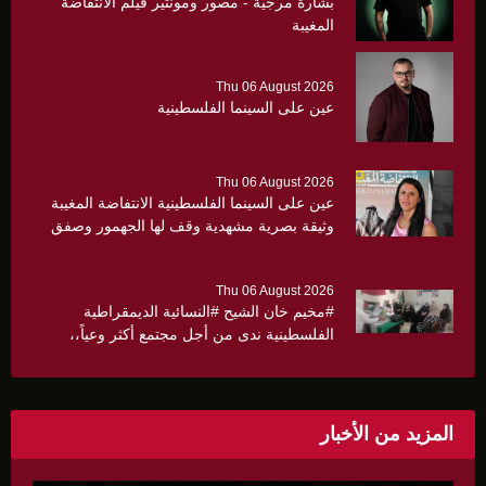
بشارة مرجية - مصور ومونتير فيلم الانتفاضة
المغيبة
Thu 06 August 2026
عين على السينما الفلسطينية
Thu 06 August 2026
عين على السينما الفلسطينية الانتفاضة المغيبة
وثيقة بصرية مشهدية وقف لها الجهمور وصفق
كثيرا
Thu 06 August 2026
#مخيم خان الشيح #النسائية الديمقراطية
الفلسطينية ندى من أجل مجتمع أكثر وعياً،،
«ندى» تنظم ندوة صحية عن ألتهاب الكبد وتوزّع
بروشورات توعوية على سيدات الحي.
المزيد من الأخبار