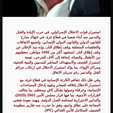
استمرار قوات الاحتلال الإسرائيلي، في حرب الإبادة والقتل
والتدمير ضد أبناء شعبنا في قطاع غزة، في انتهاك صارخ
للقانون الدولي والقانون الدولي الإنساني، ولجميع الاتفاقات
والتفاهمات المتعلقة بوقف إطلاق النار، وإنه منذ الإعلان عن
وقف إطلاق النار، استشهد أكثر من 1000 مواطن، معظمهم
من الأطفال والنساء، إضافة إلى آلاف الجرحى، نتيجة
استمرار القصف والاستهداف المباشر للمدنيين والبنية التحتية،
ومراكز الإيواء، بما يؤكد استمرار الاحتلال في ارتكاب جرائم
القتل والتدمير رغم سريان الاتفاق .
وفي ظل ذلك تتفاقم الكارثة الإنسانية في قطاع غزة، مع
استمرار الاحتلال إغلاقه للمعابر وتقييد إدخال المساعدات
الإنسانية، وعرقلة وصولها بشكل كافٍ ومنتظم، بما يخالف
القرارات الأممية، بما فيها قرار مجلس الأمن 2803 (2025)،
والتدابير الاحترازية لمحكمة العدل الدولية، ويهدد بعودة تفشي
المجاعة على نطاق واسع، وفق ما حذرت منه تقارير منظومة
التصنيف المتكامل للأمن الغذائي (IPC).