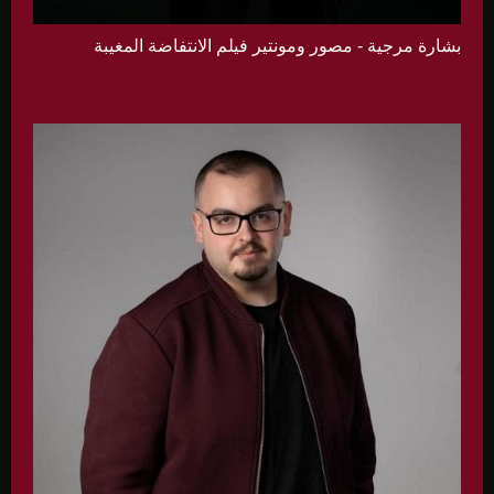
بشارة مرجية - مصور ومونتير فيلم الانتفاضة المغيبة